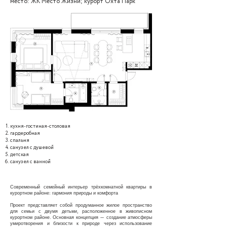
место: ЖК Место Жизни; курорт Охта Парк
кухня-гостиная-столовая
гардеробная
спальня
санузел с душевой
детская
санузел с ванной
Современный семейный интерьер трёхкомнатной квартиры в
курортном районе: гармония природы и комфорта
Проект представляет собой продуманное жилое пространство
для семьи с двумя детьми, расположенное в живописном
курортном районе. Основная концепция — создание атмосферы
умиротворения и близости к природе через использование