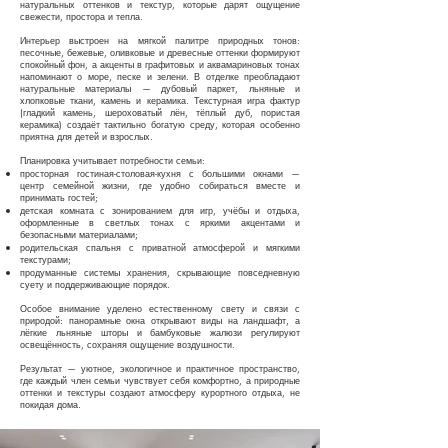
натуральных оттенков и текстур, которые дарят ощущение
свежести, простора и тепла.
Интерьер выстроен на мягкой палитре природных тонов:
песочные, бежевые, оливковые и древесные оттенки формируют
спокойный фон, а акценты в графитовых и аквамариновых тонах
напоминают о море, песке и зелени. В отделке преобладают
натуральные материалы — дубовый паркет, льняные и
хлопковые ткани, камень и керамика. Текстурная игра фактур
(гладкий камень, шероховатый лён, тёплый дуб, пористая
керамика) создаёт тактильно богатую среду, которая особенно
приятна для детей и взрослых.
Планировка учитывает потребности семьи:
просторная гостиная-столовая-кухня с большими окнами —
центр семейной жизни, где удобно собираться вместе и
принимать гостей;
детская комната с зонированием для игр, учёбы и отдыха,
оформленные в светлых тонах с яркими акцентами и
безопасными материалами;
родительская спальня с приватной атмосферой и мягкими
текстурами;
продуманные системы хранения, скрывающие повседневную
суету и поддерживающие порядок.
Особое внимание уделено естественному свету и связи с
природой: панорамные окна открывают виды на ландшафт, а
лёгкие льняные шторы и бамбуковые жалюзи регулируют
освещённость, сохраняя ощущение воздушности.
Результат — уютное, экологичное и практичное пространство,
где каждый член семьи чувствует себя комфортно, а природные
оттенки и текстуры создают атмосферу курортного отдыха, не
покидая дома.