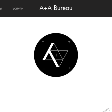
А+А Bureau
ы
услуги